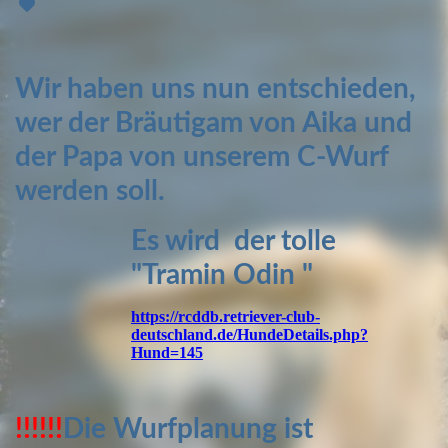
Wir haben uns nun entschieden,
wer der Bräutigam von Aika und
der Papa von unserem C-Wurf
werden soll.
Es wird der tolle
"Tramin O
din
"
https://rcddb.retriever-club-
deutschland.de/HundeDetails.php?
Hund=145
!!!!!!
Die Wurfplanung ist