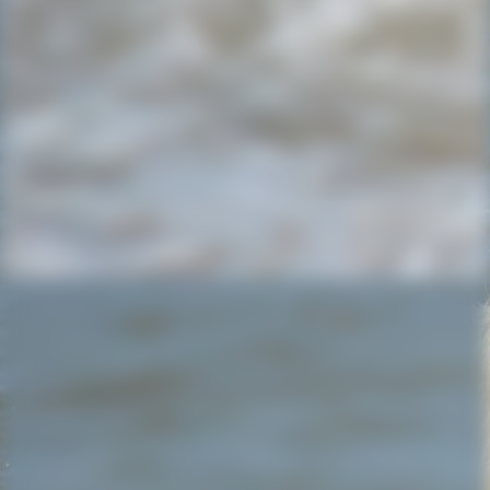
20220607_193957_resized