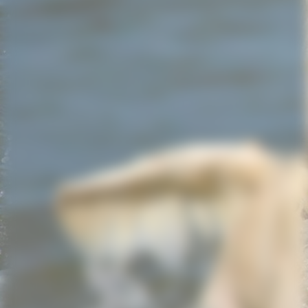
20220609_160440_resized