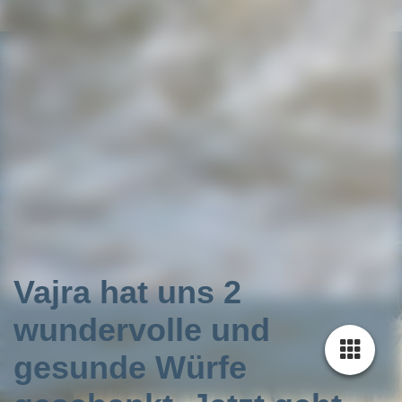
20220829_193328_resized
20220920_120726_resized
20230403_171850
20220919_184445_resized
20220916_121634_resized
20221016_130456_resized
20220922_142402_resized
20221012_132250_resized
Vajra hat uns 2
wundervolle und
gesunde Würfe