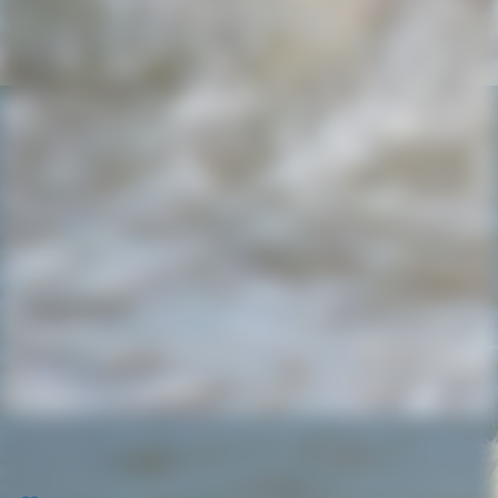
file_00000000c93c71f4a11e64ffde109bb5