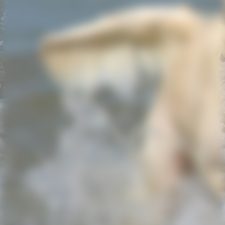
20220605_141013_resized
20220612_113128_resized
20220829_192731_resized