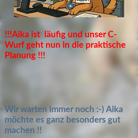
!!!
Aika ist läufig und unser C-
Wurf geht nun in die praktische
Planung !!!
Wir w
arten immer noch :-) Aika
möchte es ganz besonders gut
machen !!