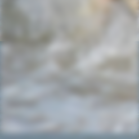
20220521_174807_resized